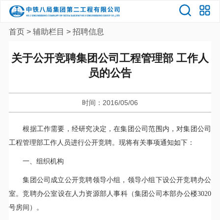
首页
>
辅助栏目
>
招聘信息
关于公开竞聘集团公司工程管理部 工作人
员的公告
时间：2016/05/06
根据工作需要，经研究决定，在集团公司范围内，对集团公司
工程管理部工作人员进行公开竞聘。现将有关事项通知如下：
一、组织机构
集团公司成立公开竞聘领导小组，领导小组下设公开竞聘办公
室。竞聘办公室设在人力资源部人事科（集团公司本部办公楼3020
号房间）。