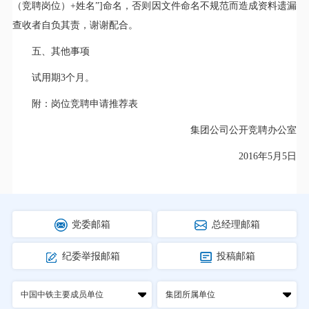
（竞聘岗位）+姓名”]命名，否则因文件命名不规范而造成资料遗漏
查收者自负其责，谢谢配合。
五、其他事项
试用期3个月。
附：岗位竞聘申请推荐表
集团公司公开竞聘办公室
2016年5月5日
党委邮箱
总经理邮箱
纪委举报邮箱
投稿邮箱